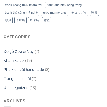
tranh phong thủy khảm trai
tranh quà biếu sang trọng
tranh thủ công mỹ nghệ
turbo marmoratus
ヤコウガイ
家具
彫刻
珍珠層
真珠層
雕塑
CATEGORIES
Đồ gỗ Xưa & Nay
(7)
Khảm xà cừ
(19)
Phụ kiện bút handmade
(8)
Trang trí nội thất
(7)
Uncategorized
(13)
ARCHIVES