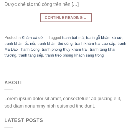
Được chế tác thủ công trên nền […]
CONTINUE READING
→
Posted in
Khảm xà cừ
|
Tagged
tranh bát mã
,
tranh gỗ khảm xà cừ
,
tranh khảm ốc nổi
,
tranh khảm thủ công
,
tranh khảm trai cao cấp
,
tranh
Mã Đáo Thành Công
,
tranh phong thủy khảm trai
,
tranh tặng khai
trương
,
tranh tặng sếp
,
tranh treo phòng khách sang trọng
ABOUT
Lorem ipsum dolor sit amet, consectetuer adipiscing elit,
sed diam nonummy nibh euismod tincidunt.
LATEST POSTS