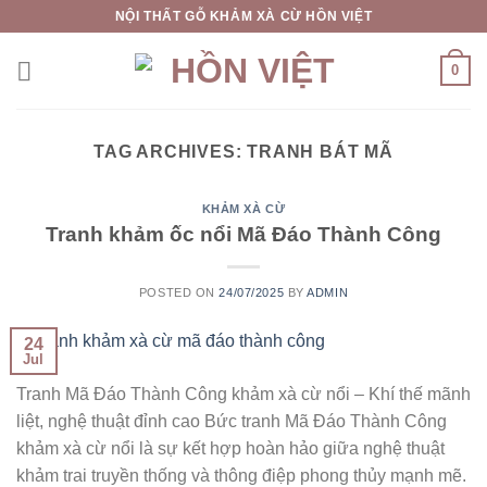
Skip
NỘI THẤT GỖ KHẢM XÀ CỪ HỒN VIỆT
to
content
0
TAG ARCHIVES:
TRANH BÁT MÃ
KHẢM XÀ CỪ
Tranh khảm ốc nổi Mã Đáo Thành Công
POSTED ON
24/07/2025
BY
ADMIN
24
Jul
Tranh Mã Đáo Thành Công khảm xà cừ nổi – Khí thế mãnh
liệt, nghệ thuật đỉnh cao Bức tranh Mã Đáo Thành Công
khảm xà cừ nổi là sự kết hợp hoàn hảo giữa nghệ thuật
khảm trai truyền thống và thông điệp phong thủy mạnh mẽ.