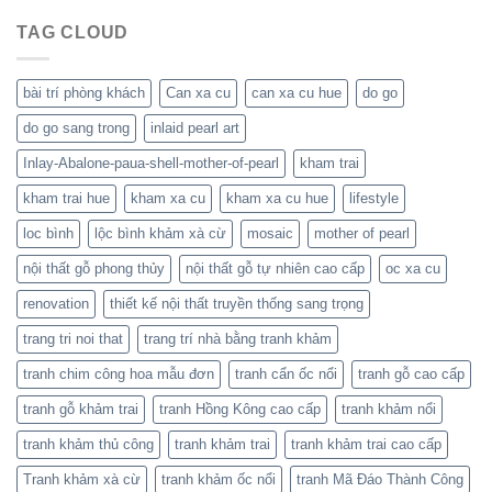
TAG CLOUD
bài trí phòng khách
Can xa cu
can xa cu hue
do go
do go sang trong
inlaid pearl art
Inlay-Abalone-paua-shell-mother-of-pearl
kham trai
kham trai hue
kham xa cu
kham xa cu hue
lifestyle
loc bình
lộc bình khảm xà cừ
mosaic
mother of pearl
nội thất gỗ phong thủy
nội thất gỗ tự nhiên cao cấp
oc xa cu
renovation
thiết kế nội thất truyền thống sang trọng
trang tri noi that
trang trí nhà bằng tranh khảm
tranh chim công hoa mẫu đơn
tranh cẩn ốc nổi
tranh gỗ cao cấp
tranh gỗ khảm trai
tranh Hồng Kông cao cấp
tranh khảm nổi
tranh khảm thủ công
tranh khảm trai
tranh khảm trai cao cấp
Tranh khảm xà cừ
tranh khảm ốc nổi
tranh Mã Đáo Thành Công