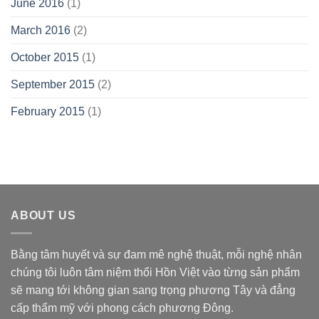
June 2016
(1)
March 2016
(2)
October 2015
(1)
September 2015
(2)
February 2015
(1)
ABOUT US
Bằng tâm huyết và sự đam mê nghệ thuật, mỗi nghệ nhân
chúng tôi luôn tâm niệm thổi Hồn Việt vào từng sản phẩm
sẽ mang tới không gian sang trọng phương Tây và đẳng
cấp thẩm mỹ với phong cách phương Đông.