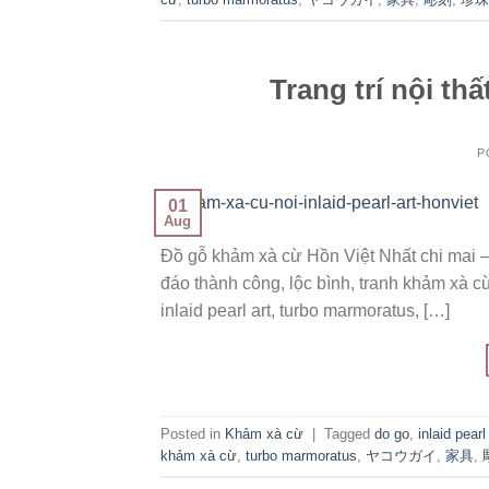
Trang trí nội th
P
01
Aug
Đồ gỗ khảm xà cừ Hồn Việt Nhất chi mai 
đáo thành công, lộc bình, tranh khảm xà cừ, 
inlaid pearl art, turbo marmoratus, […]
Posted in
Khảm xà cừ
|
Tagged
do go
,
inlaid pearl
khảm xà cừ
,
turbo marmoratus
,
ヤコウガイ
,
家具
,