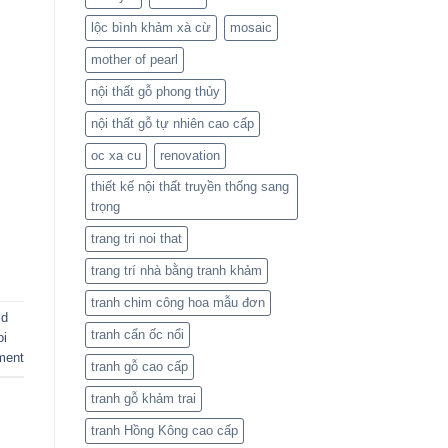
lộc bình khảm xà cừ
mosaic
mother of pearl
nội thất gỗ phong thủy
nội thất gỗ tự nhiên cao cấp
oc xa cu
renovation
thiết kế nội thất truyền thống sang
trọng
trang tri noi that
trang trí nhà bằng tranh khảm
tranh chim công hoa mẫu đơn
id
tranh cẩn ốc nổi
oi
ent
tranh gỗ cao cấp
tranh gỗ khảm trai
tranh Hồng Kông cao cấp