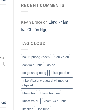
RECENT COMMENTS
Kevin Bruce
on
Làng khảm
trai Chuôn Ngọ
TAG CLOUD
bài trí phòng khách
Can xa cu
 Mã
rl,
can xa cu hue
do go
do go sang trong
inlaid pearl art
Inlay-Abalone-paua-shell-mother-
of-pearl
kham trai
kham trai hue
kham xa cu
kham xa cu hue
ment
lifestyle
loc bình