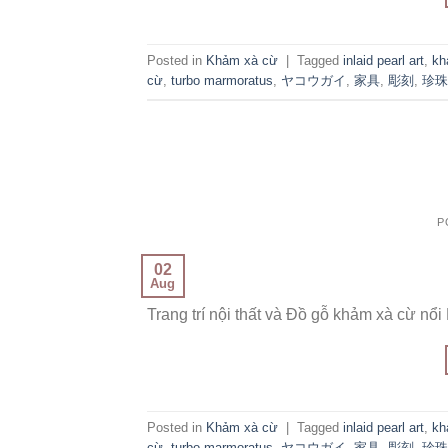
Posted in
Khảm xà cừ
|
Tagged
inlaid pearl art
,
kh
cừ
,
turbo marmoratus
,
ヤコウガイ
,
家具
,
彫刻
,
珍珠
P
02
Aug
Trang trí nội thất và Đồ gỗ khảm xà cừ nổi
Posted in
Khảm xà cừ
|
Tagged
inlaid pearl art
,
kh
cừ
,
turbo marmoratus
,
ヤコウガイ
,
家具
,
彫刻
,
珍珠