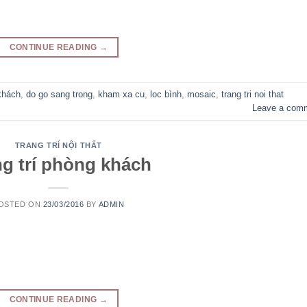
CONTINUE READING
→
 khách
,
do go sang trong
,
kham xa cu
,
loc bình
,
mosaic
,
trang tri noi that
Leave a com
TRANG TRÍ NỘI THẤT
ng trí phòng khách
OSTED ON
23/03/2016
BY
ADMIN
CONTINUE READING
→