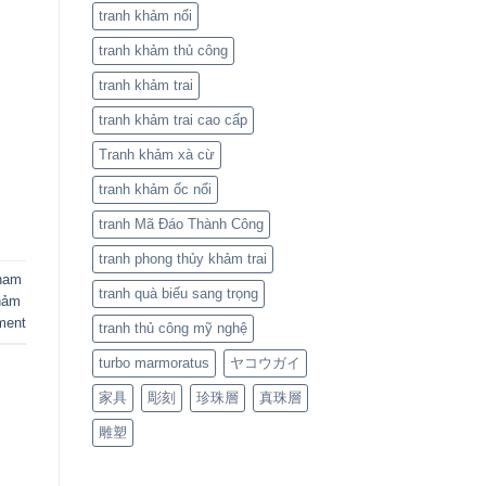
tranh khảm nổi
tranh khảm thủ công
tranh khảm trai
tranh khảm trai cao cấp
Tranh khảm xà cừ
tranh khảm ốc nổi
tranh Mã Đáo Thành Công
tranh phong thủy khảm trai
ham
tranh quà biếu sang trọng
hảm
ment
tranh thủ công mỹ nghệ
turbo marmoratus
ヤコウガイ
家具
彫刻
珍珠層
真珠層
雕塑