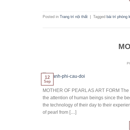
Posted in
Trang trí nội thất
|
Tagged
bài trí phòng
MO
P
12
Sep
MOTHER OF PEARL AS ART FORM The shining,
the attention of human beings since the beg
the technology of their day to their exper
of pearl from […]