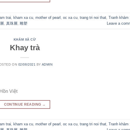
am trai
,
kham xa cu
,
mother of pearl
,
oc xa cu
,
trang tri noi that
,
Tranh khảm 
層
,
真珠層
,
雕塑
Leave a com
KHẢM XÀ CỪ
Khay trà
OSTED ON
02/08/2021
BY
ADMIN
 Hồn Việt
CONTINUE READING
→
am trai
,
kham xa cu
,
mother of pearl
,
oc xa cu
,
trang tri noi that
,
Tranh khảm 
層
,
真珠層
,
雕塑
Leave a com