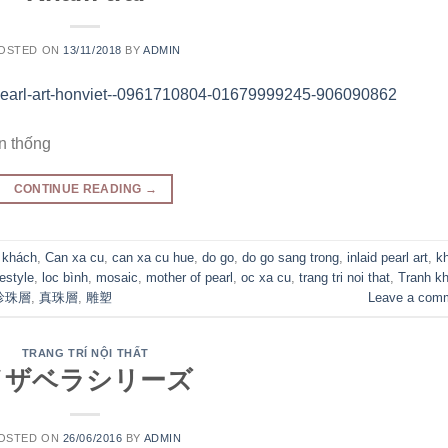
OSTED ON
13/11/2018
BY
ADMIN
n thống
CONTINUE READING
→
g khách
,
Can xa cu
,
can xa cu hue
,
do go
,
do go sang trong
,
inlaid pearl art
,
k
festyle
,
loc bình
,
mosaic
,
mother of pearl
,
oc xa cu
,
trang tri noi that
,
Tranh k
珍珠層
,
真珠層
,
雕塑
Leave a com
TRANG TRÍ NỘI THẤT
イザベラシリーズ
OSTED ON
26/06/2016
BY
ADMIN