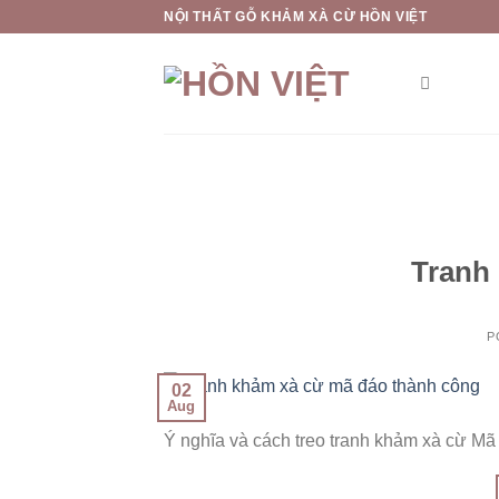
Skip
NỘI THẤT GỖ KHẢM XÀ CỪ HỒN VIỆT
to
content
Tranh
P
02
Aug
Ý nghĩa và cách treo tranh khảm xà cừ M