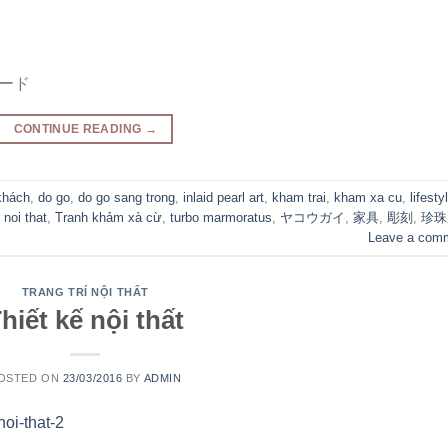
ード
CONTINUE READING
→
 khách
,
do go
,
do go sang trong
,
inlaid pearl art
,
kham trai
,
kham xa cu
,
lifesty
i noi that
,
Tranh khảm xà cừ
,
turbo marmoratus
,
ヤコウガイ
,
家具
,
彫刻
,
珍珠
Leave a com
TRANG TRÍ NỘI THẤT
hiết kế nội thất
OSTED ON
23/03/2016
BY
ADMIN