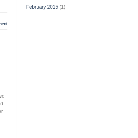
February 2015
(1)
ment
ted
ed
er