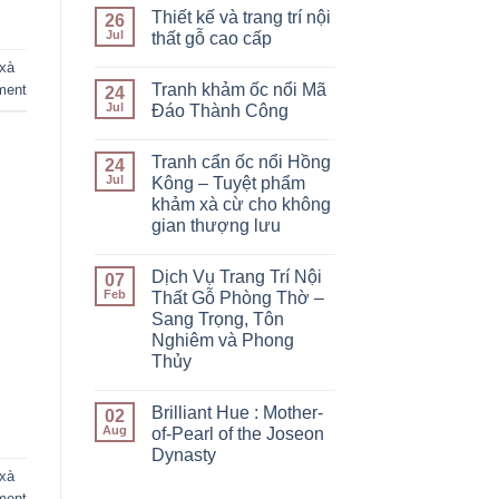
Thiết kế và trang trí nội
26
Jul
thất gỗ cao cấp
xà
Tranh khảm ốc nổi Mã
ment
24
Jul
Đáo Thành Công
Tranh cẩn ốc nổi Hồng
24
Jul
Kông – Tuyệt phẩm
khảm xà cừ cho không
gian thượng lưu
Dịch Vụ Trang Trí Nội
07
Feb
Thất Gỗ Phòng Thờ –
Sang Trọng, Tôn
Nghiêm và Phong
Thủy
Brilliant Hue : Mother-
02
Aug
of-Pearl of the Joseon
Dynasty
xà
ment