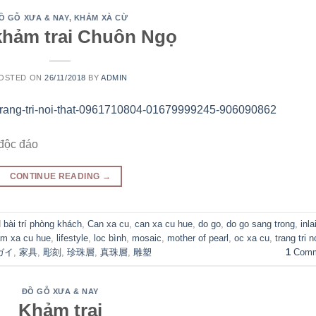
Ồ GỖ XƯA & NAY
,
KHẢM XÀ CỪ
khảm trai Chuôn Ngọ
OSTED ON
26/11/2018
BY
ADMIN
 độc đáo
CONTINUE READING
→
d
bài trí phòng khách
,
Can xa cu
,
can xa cu hue
,
do go
,
do go sang trong
,
inla
m xa cu hue
,
lifestyle
,
loc bình
,
mosaic
,
mother of pearl
,
oc xa cu
,
trang tri n
ガイ
,
家具
,
彫刻
,
珍珠層
,
真珠層
,
雕塑
1
Comm
ĐỒ GỖ XƯA & NAY
Khảm trai