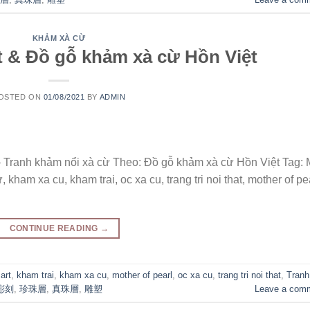
KHẢM XÀ CỪ
ất & Đồ gỗ khảm xà cừ Hồn Việt
OSTED ON
01/08/2021
BY
ADMIN
– Tranh khảm nổi xà cừ Theo: Đồ gỗ khảm xà cừ Hồn Việt Tag:
kham xa cu, kham trai, oc xa cu, trang tri noi that, mother of pea
CONTINUE READING
→
 art
,
kham trai
,
kham xa cu
,
mother of pearl
,
oc xa cu
,
trang tri noi that
,
Tranh
彫刻
,
珍珠層
,
真珠層
,
雕塑
Leave a com