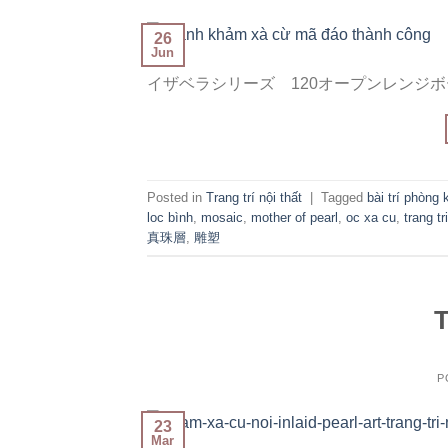
26
Jun
イザベラシリーズ 120オープンレンジボ
Posted in
Trang trí nội thất
|
Tagged
bài trí phòng
loc bình
,
mosaic
,
mother of pearl
,
oc xa cu
,
trang tr
真珠層
,
雕塑
T
P
23
Mar