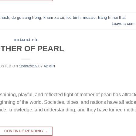
 khách
,
do go sang trong
,
kham xa cu
,
loc bình
,
mosaic
,
trang tri noi that
Leave a com
KHẢM XÀ CỪ
THER OF PEARL
OSTED ON
12/09/2015
BY
ADMIN
 playful, and reflected light of mother of pearl has attrac
inning of the world. Societies, tribes, and nations have all add
ience, knowledge, and understanding, and they have turned moth
CONTINUE READING
→