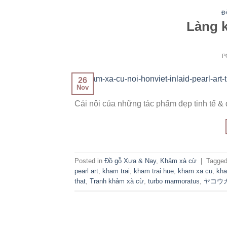
Đ
Làng 
P
26
Nov
Cái nôi của những tác phẩm đẹp tinh tế &
Posted in
Đồ gỗ Xưa & Nay
,
Khảm xà cừ
|
Tagge
pearl art
,
kham trai
,
kham trai hue
,
kham xa cu
,
kha
that
,
Tranh khảm xà cừ
,
turbo marmoratus
,
ヤコウ