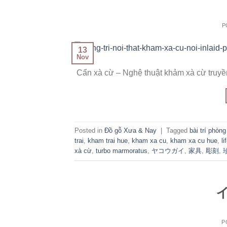
P
13
Nov
Cẩn xà cừ – Nghệ thuật khảm xà cừ truyề
Posted in
Đồ gỗ Xưa & Nay
|
Tagged
bài trí phòn
trai
,
kham trai hue
,
kham xa cu
,
kham xa cu hue
,
li
xà cừ
,
turbo marmoratus
,
ヤコウガイ
,
家具
,
彫刻
,
P