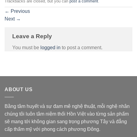
Trackbacks are closed, but you can
post a comment
.
←
Previous
Next
→
Leave a Reply
You must be
logged in
to post a comment.
ABOUT US
Bằng tâm huyết và sự đam mê nghệ thuật, mỗi nghệ nhân
chúng tôi luôn tâm niệm thổi Hồn Việt vào từng sản phẩm
sẽ mang tới không gian sang trọng phương Tây và đẳng
cấp thẩm mỹ với phong cách phương Đông.