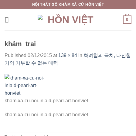
Skip
NỘI THẤT GỖ KHẢM XÀ CỪ HỒN VIỆT
to
content
0
khảm_trai
Published
02/12/2015
at
139 × 84
in
화려함의 극치, 나전칠
기의 거부할 수 없는 매력
kham-xa-cu-noi-inlaid-pearl-art-honviet
kham-xa-cu-noi-inlaid-pearl-art-honviet