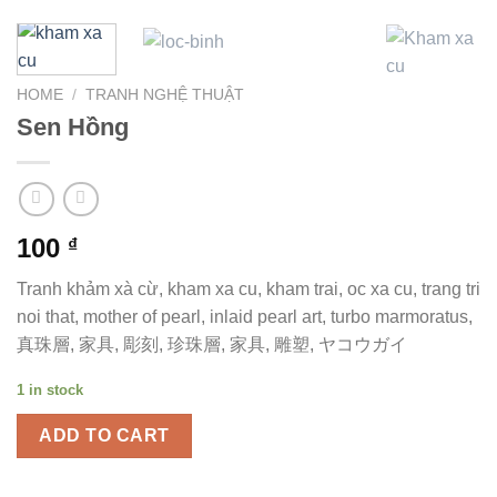
HOME
/
TRANH NGHỆ THUẬT
Sen Hồng
100
₫
Tranh khảm xà cừ, kham xa cu, kham trai, oc xa cu, trang tri
noi that, mother of pearl, inlaid pearl art, turbo marmoratus,
真珠層, 家具, 彫刻, 珍珠層, 家具, 雕塑, ヤコウガイ
1 in stock
ADD TO CART