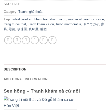
SKU:
HV-116
Category:
Tranh nghệ thuật
Tags:
inlaid pearl art
,
kham trai
,
kham xa cu
,
mother of pearl
,
oc xa cu
,
trang tri noi that
,
Tranh khảm xà cừ
,
turbo marmoratus
,
ヤコウガイ
,
家
具
,
彫刻
,
珍珠層
,
真珠層
,
雕塑
DESCRIPTION
ADDITIONAL INFORMATION
Sen hồng – Tranh khảm xà cừ nổi