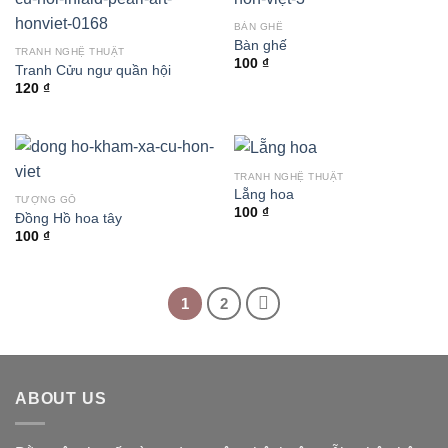
BÀN GHẾ
Bàn ghế
TRANH NGHỆ THUẬT
100
₫
Tranh Cửu ngư quần hội
120
₫
TRANH NGHỆ THUẬT
Lẵng hoa
TƯỢNG GỖ
100
₫
Đồng Hồ hoa tây
100
₫
1
2
ABOUT US