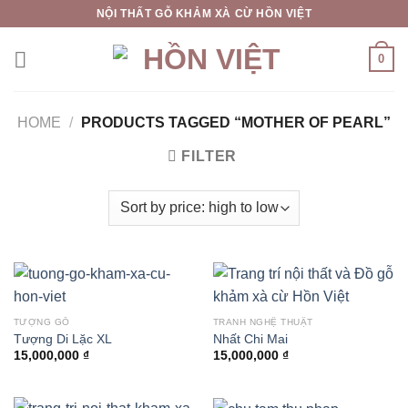
Skip
NỘI THẤT GỖ KHẢM XÀ CỪ HỒN VIỆT
to
content
0
HOME
/
PRODUCTS TAGGED “MOTHER OF PEARL”
FILTER
TƯỢNG GỖ
TRANH NGHỆ THUẬT
Tượng Di Lặc XL
Nhất Chi Mai
15,000,000
₫
15,000,000
₫