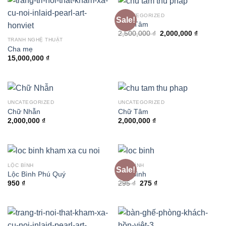
UNCATEGORIZED
Sale!
Chữ Tâm
Original
Current
2,500,000
₫
2,000,000
₫
price
price
TRANH NGHỆ THUẬT
was:
is:
Cha mẹ
2,500,000 ₫.
2,000,00
15,000,000
₫
UNCATEGORIZED
UNCATEGORIZED
Chữ Nhẫn
Chữ Tâm
2,000,000
₫
2,000,000
₫
LỘC BÌNH
LỘC BÌNH
Sale!
Lộc Bình Phú Quý
Lộc Bình
Original
Current
950
₫
295
₫
275
₫
price
price
was:
is:
295 ₫.
275 ₫.