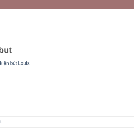
but
kiện bút Louis
t
.