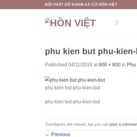
Skip
NỘI THẤT GỖ KHẢM XÀ CỪ HỒN VIỆT
to
content
phu kien but phu-kien-
Published
04/11/2018
at
800 × 800
in
Phụ 
phu kien but phu-kien-but
phu kien but phu-kien-but
Trackbacks are closed, but you can
post a commen
←
Previous