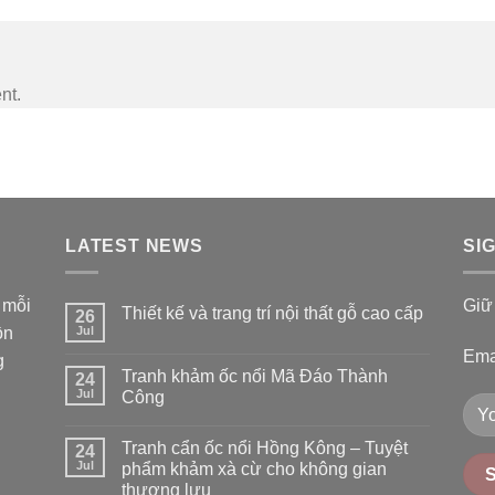
nt.
LATEST NEWS
SI
 mỗi
Giữ 
Thiết kế và trang trí nội thất gỗ cao cấp
26
ồn
Jul
Ema
g
Tranh khảm ốc nổi Mã Đáo Thành
24
Jul
Công
Tranh cẩn ốc nổi Hồng Kông – Tuyệt
24
Jul
phẩm khảm xà cừ cho không gian
thượng lưu