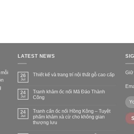
LATEST NEWS
SI
 mỗi
Giữ 
Thiết kế và trang trí nội thất gỗ cao cấp
26
ồn
Jul
Ema
g
Tranh khảm ốc nổi Mã Đáo Thành
24
Jul
Công
Tranh cẩn ốc nổi Hồng Kông – Tuyệt
24
Jul
phẩm khảm xà cừ cho không gian
thượng lưu