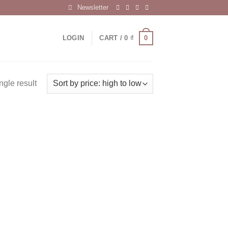
Newsletter
0
LOGIN
CART /
0
₫
ngle result