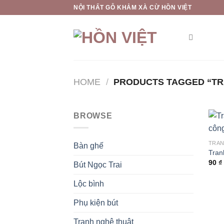
Skip
NỘI THẤT GỖ KHẢM XÀ CỪ HỒN VIỆT
to
content
HOME
/
PRODUCTS TAGGED “TR
BROWSE
TRAN
Bàn ghế
Tran
90
₫
Bút Ngọc Trai
Lộc bình
Phụ kiện bút
Tranh nghệ thuật