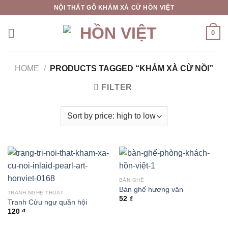
Skip
NỘI THẤT GỖ KHẢM XÀ CỪ HỒN VIỆT
to
content
0
HOME
/
PRODUCTS TAGGED “KHẢM XÀ CỪ NỒI”
FILTER
BÀN GHẾ
Bàn ghế hương vân
TRANH NGHỆ THUẬT
52
₫
Tranh Cửu ngư quần hội
120
₫