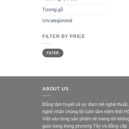
Tượng gỗ
Uncategorized
FILTER BY PRICE
Min
Max
FILTER
price
price
ABOUT US
Bằng tâm huyết và sự đam mê nghệ thuật,
nghệ nhân chúng tôi luôn tâm niệm thổi H
Việt vào từng sản phẩm sẽ mang tới khôn
gian sang trọng phương Tây và đẳng cấp