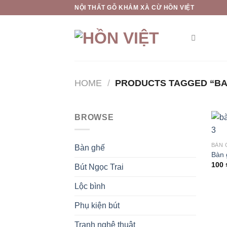
Skip
NỘI THẤT GỖ KHẢM XÀ CỪ HỒN VIỆT
to
content
HOME
/
PRODUCTS TAGGED “BA
BROWSE
BÀN 
Bàn ghế
Bàn 
100
Bút Ngọc Trai
Lộc bình
Phụ kiện bút
Tranh nghệ thuật