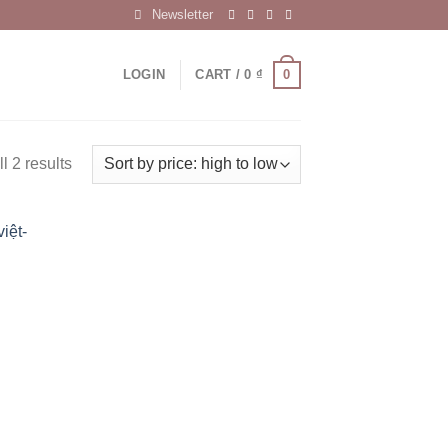
Newsletter
0
LOGIN
CART /
0
₫
l 2 results