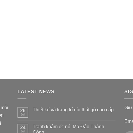
LATEST NEWS
SI
 mỗi
Giữ 
Thiết kế và trang trí nội thất gỗ cao cấp
26
ồn
Jul
Ema
g
Tranh khảm ốc nổi Mã Đáo Thành
24
Jul
Công