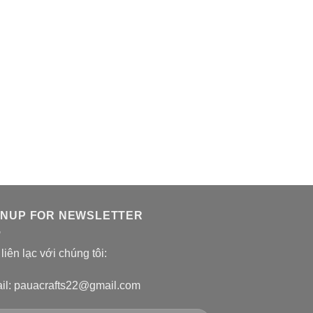
GNUP FOR NEWSLETTER
liên lạc với chúng tôi:
il: pauacrafts22@gmail.com