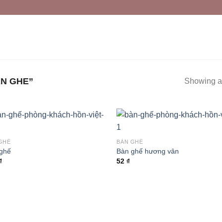
N GHE”
Showing al
GHẾ
BÀN GHẾ
ghế
Bàn ghế hương vân
₫
52
₫