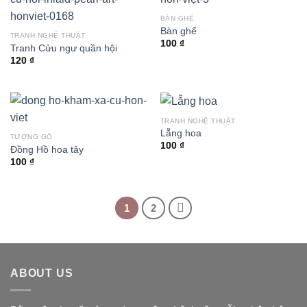
BÀN GHẾ
Bàn ghế
TRANH NGHỆ THUẬT
100
₫
Tranh Cửu ngư quần hội
120
₫
TRANH NGHỆ THUẬT
Lẵng hoa
TƯỢNG GỖ
100
₫
Đồng Hồ hoa tây
100
₫
1
2
ABOUT US