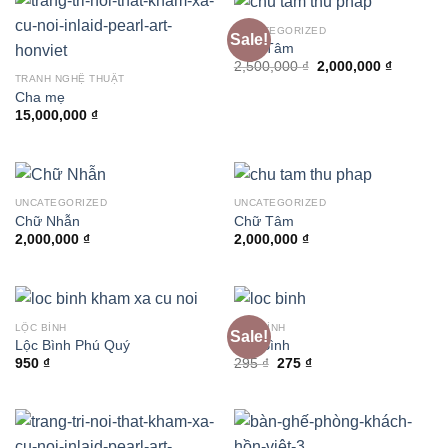
UNCATEGORIZED
Sale!
Chữ Tâm
Original
Current
2,500,000
₫
2,000,000
₫
price
price
TRANH NGHỆ THUẬT
was:
is:
Cha mẹ
2,500,000 ₫.
2,000,00
15,000,000
₫
UNCATEGORIZED
UNCATEGORIZED
Chữ Nhẫn
Chữ Tâm
2,000,000
₫
2,000,000
₫
LỘC BÌNH
LỘC BÌNH
Sale!
Lộc Bình Phú Quý
Lộc Bình
Original
Current
950
₫
295
₫
275
₫
price
price
was:
is:
295 ₫.
275 ₫.