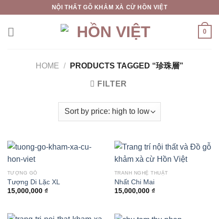
Skip
NỘI THẤT GỖ KHẢM XÀ CỪ HỒN VIỆT
to
content
0
HOME
/
PRODUCTS TAGGED “珍珠層”
FILTER
TƯỢNG GỖ
TRANH NGHỆ THUẬT
Tượng Di Lặc XL
Nhất Chi Mai
15,000,000
₫
15,000,000
₫