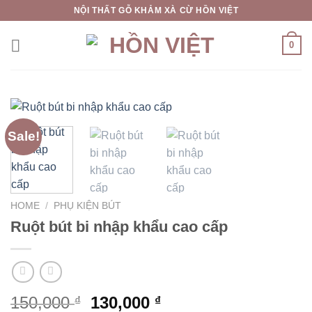
Skip
NỘI THẤT GỖ KHẢM XÀ CỪ HỒN VIỆT
to
content
0
Sale!
HOME
/
PHỤ KIỆN BÚT
Ruột bút bi nhập khẩu cao cấp
Original
Current
150,000
130,000
₫
₫