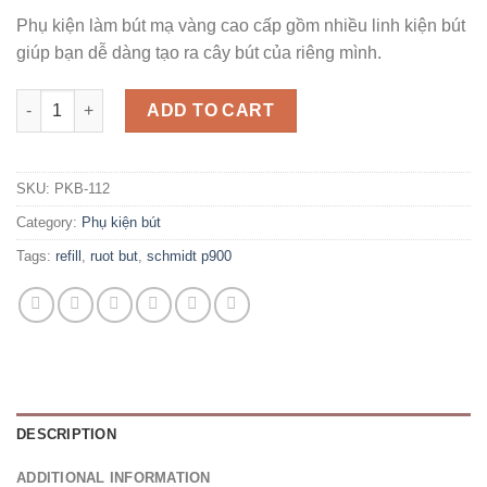
price
price
Phụ kiện làm bút mạ vàng cao cấp gồm nhiều linh kiện bút
was:
is:
giúp bạn dễ dàng tạo ra cây bút của riêng mình.
150,000 ₫.
130,000 ₫.
Ruột bút bi nhập khẩu cao cấp quantity
ADD TO CART
SKU:
PKB-112
Category:
Phụ kiện bút
Tags:
refill
,
ruot but
,
schmidt p900
DESCRIPTION
ADDITIONAL INFORMATION