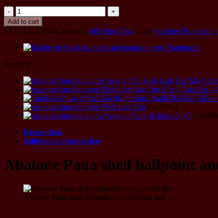
Abalone
Paua
Add to cart
shell
SKU:
LUX-164
Category:
Bút Ngọc Trai
Tags:
Abalone Paua shell
,
ballpoint
and
fountain
pen
Products
Handmade
quantity
Phụ Kiện Làm Bút Mạ Vàng
Phôi Làm Bút Thủ Công Cao Cấp – C
Tranh Mã Đáo Thành
Phôi Làm Bút
450,000
₫
Phụ kiện làm bút gỗ
550,00
Description
Additional information
Abalone Paua shell ballpoint an
Abalone Paua shell ballpoint and fountain pen