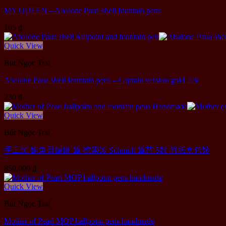
MY QUEEN – Abalone Paua shell fountain pens
105
₫
Quick View
Bút Ngọc Trai
Abalone Paua shell fountain pens – Captain version gold 22k
230
₫
Quick View
Bút Ngọc Trai
手工製 鮑魚貝鑲嵌 筆 德國製 Schmidt 筆芯 5款 附紙盒包裝
850,000
₫
Quick View
Bút Ngọc Trai
Mother of Pearl MOP ballpoint pens handmade