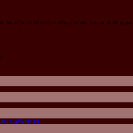
uôn tâm niệm thổi Hồn Việt vào từng sản phẩm sẽ mang tới không gia
m.
ông gian thượng lưu