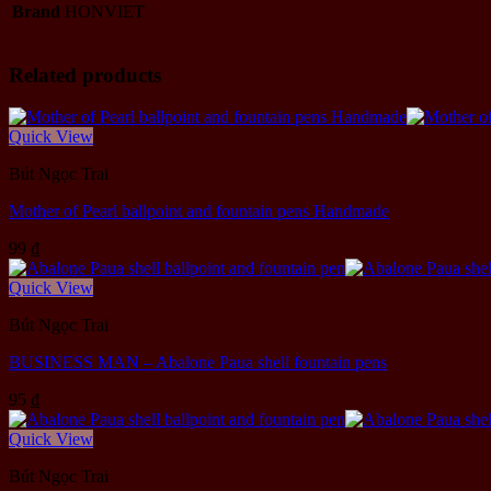
Brand
HONVIET
Related products
Quick View
Bút Ngọc Trai
Mother of Pearl ballpoint and fountain pens Handmade
99
₫
Quick View
Bút Ngọc Trai
BUSINESS MAN – Abalone Paua shell fountain pens
95
₫
Quick View
Bút Ngọc Trai