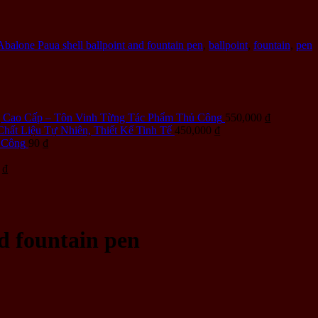
Abalone Paua shell ballpoint and fountain pen
,
ballpoint
,
fountain
,
pen
 Cao Cấp – Tôn Vinh Từng Tác Phẩm Thủ Công
550,000
₫
hất Liệu Tự Nhiên, Thiết Kế Tinh Tế
450,000
₫
 Công
90
₫
0
₫
d fountain pen