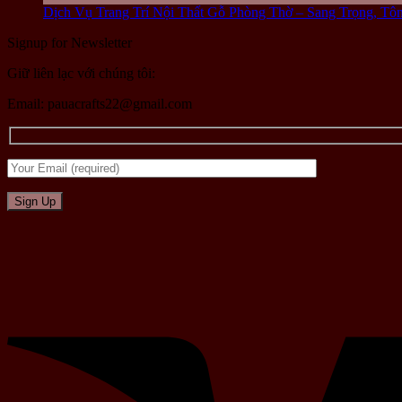
Dịch Vụ Trang Trí Nội Thất Gỗ Phòng Thờ – Sang Trọng, T
Signup for Newsletter
Giữ liên lạc với chúng tôi:
Email: pauacrafts22@gmail.com