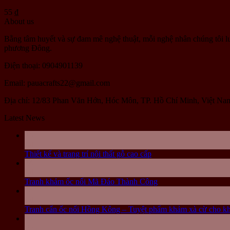
55
₫
About us
Bằng tâm huyết và sự đam mê nghệ thuật, mỗi nghệ nhân chúng tôi l
phương Đông.
Điện thoại: 0904901139
Email: pauacrafts22@gmail.com
Địa chỉ: 12/83 Phan Văn Hớn, Hóc Môn, TP. Hồ Chí Minh, Việt Na
Latest News
26
Jul
Thiết kế và trang trí nội thất gỗ cao cấp
24
Jul
Tranh khảm ốc nổi Mã Đáo Thành Công
24
Jul
Tranh cẩn ốc nổi Hồng Kông – Tuyệt phẩm khảm xà cừ cho kh
07
Feb