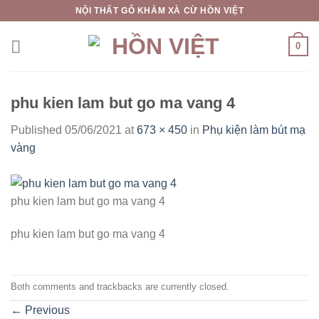
Skip
NỘI THẤT GỖ KHẢM XÀ CỪ HỒN VIỆT
to
content
0
phu kien lam but go ma vang 4
Published
05/06/2021
at
673 × 450
in
Phụ kiện làm bút mạ
vàng
phu kien lam but go ma vang 4
phu kien lam but go ma vang 4
Both comments and trackbacks are currently closed.
←
Previous